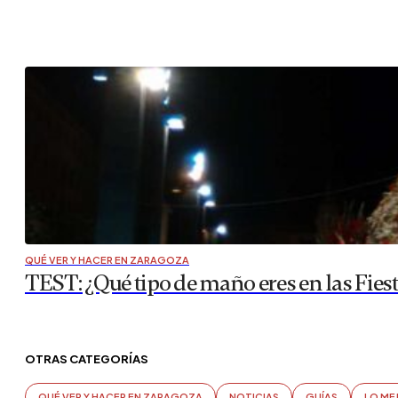
QUÉ VER Y HACER EN ZARAGOZA
TEST: ¿Qué tipo de maño eres en las Fiest
OTRAS CATEGORÍAS
QUÉ VER Y HACER EN ZARAGOZA
NOTICIAS
GUÍAS
LO ME