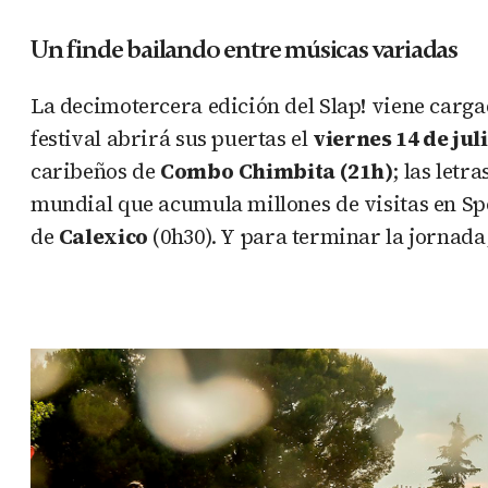
Un finde bailando entre músicas variadas
La decimotercera edición del Slap! viene carg
festival abrirá sus puertas el
viernes 14 de jul
caribeños de
Combo
Chimbita (21h)
; las let
mundial que acumula millones de visitas en Spo
de
Calexico
(0h30). Y para terminar la jornada