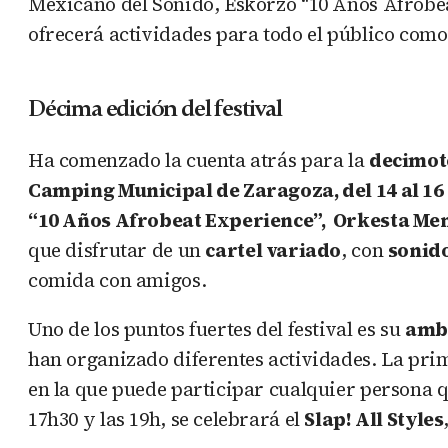
Mexicano del Sonido, Eskorzo “10 Años Afrobea
ofrecerá actividades para todo el público com
Décima edición del festival
Ha comenzado la cuenta atrás para la
decimot
Camping Municipal de Zaragoza, del 14 al 16 
“10 Años Afrobeat Experience”, Orkesta Men
que disfrutar de un
cartel variado
, con
sonid
comida con amigos.
Uno de los puntos fuertes del festival es su
amb
han organizado diferentes actividades. La prim
en la que puede participar cualquier persona q
17h30 y las 19h, se celebrará el
Slap! All Styles