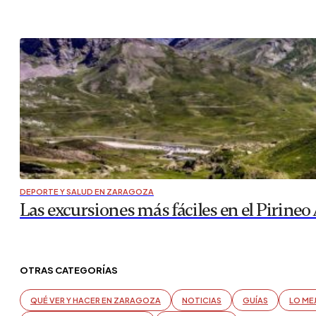
DEPORTE Y SALUD EN ZARAGOZA
Las excursiones más fáciles en el Pirineo
OTRAS CATEGORÍAS
QUÉ VER Y HACER EN ZARAGOZA
NOTICIAS
GUÍAS
LO ME