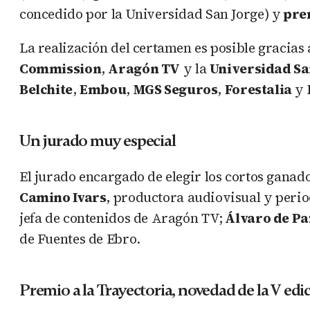
concedido por la Universidad San Jorge) y
prem
La realización del certamen es posible gracias 
Commission
,
Aragón TV
y la
Universidad Sa
Belchite
,
Embou
,
MGS Seguros
,
Forestalia
y
Un jurado muy especial
El jurado encargado de elegir los cortos ganad
Camino Ivars
, productora audiovisual y perio
jefa de contenidos de Aragón TV;
Álvaro de Pa
de Fuentes de Ebro.
Premio a la Trayectoria, novedad de la V edi