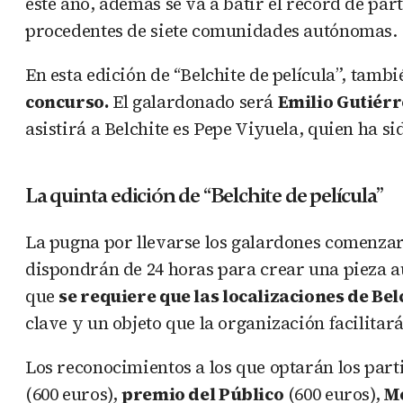
este año, además se va a batir el récord de pa
procedentes de siete comunidades autónomas.
En esta edición de “Belchite de película”, tamb
concurso.
El galardonado será
Emilio Gutiér
asistirá a Belchite es Pepe Viyuela, quien ha si
La quinta edición de “Belchite de película”
La pugna por llevarse los galardones comenza
dispondrán de 24 horas para crear una pieza au
que
se requiere que las localizaciones de Be
clave y un objeto que la organización facilitará
Los reconocimientos a los que optarán los part
(600 euros),
premio del Público
(600 euros),
Me