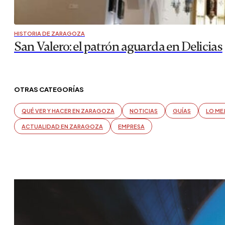
HISTORIA DE ZARAGOZA
San Valero: el patrón aguarda en Delicias
OTRAS CATEGORÍAS
QUÉ VER Y HACER EN ZARAGOZA
NOTICIAS
GUÍAS
LO ME
ACTUALIDAD EN ZARAGOZA
EMPRESA