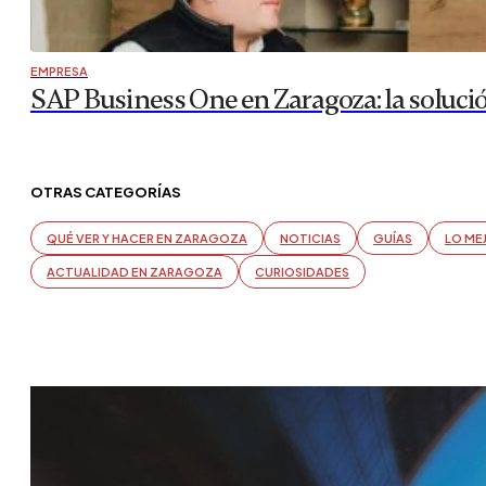
EMPRESA
SAP Business One en Zaragoza: la soluci
OTRAS CATEGORÍAS
QUÉ VER Y HACER EN ZARAGOZA
NOTICIAS
GUÍAS
LO ME
ACTUALIDAD EN ZARAGOZA
CURIOSIDADES