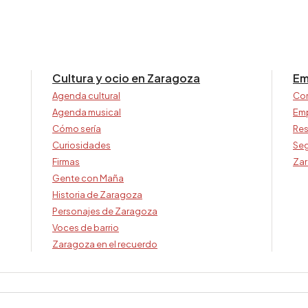
Cultura y ocio en Zaragoza
Em
Agenda cultural
Co
Agenda musical
Em
Cómo sería
Res
Curiosidades
Seg
Firmas
Zar
Gente con Maña
Historia de Zaragoza
Personajes de Zaragoza
Voces de barrio
Zaragoza en el recuerdo