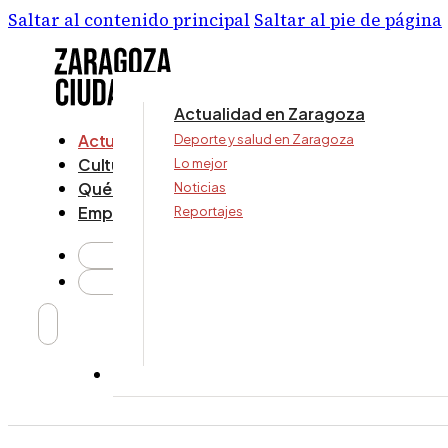
Saltar al contenido principal
Saltar al pie de página
Actualidad en Zaragoza
Actualidad
Deporte y salud en Zaragoza
Cultura y ocio
Lo mejor
Qué ver y hacer
Noticias
Empresa
Reportajes