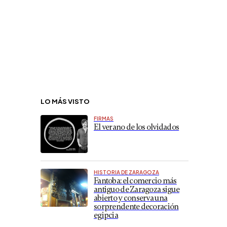
LO MÁS VISTO
FIRMAS
El verano de los olvidados
HISTORIA DE ZARAGOZA
Fantoba: el comercio más
antiguo de Zaragoza sigue
abierto y conserva una
sorprendente decoración
egipcia