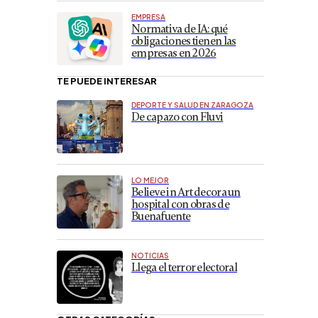
EMPRESA
Normativa de IA: qué
obligaciones tienen las
empresas en 2026
TE PUEDE INTERESAR
DEPORTE Y SALUD EN ZARAGOZA
De capazo con Fluvi
LO MEJOR
Believe in Art decora un
hospital con obras de
Buenafuente
NOTICIAS
Llega el terror electoral