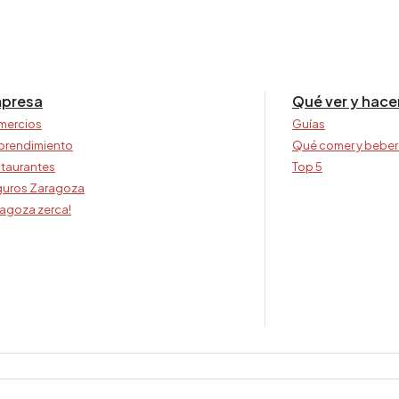
presa
Qué ver y hace
mercios
Guías
prendimiento
Qué comer y beber
taurantes
Top 5
uros Zaragoza
agoza zerca!