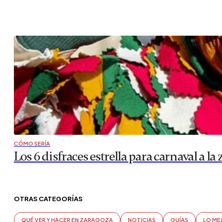
CÓMO SERÍA
Los 6 disfraces estrella para carnaval a l
OTRAS CATEGORÍAS
QUÉ VER Y HACER EN ZARAGOZA
NOTICIAS
GUÍAS
LO ME