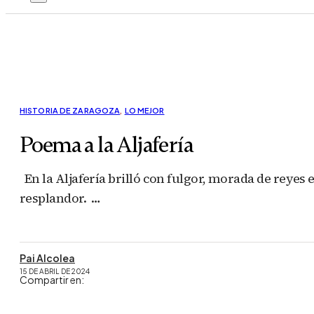
HISTORIA DE ZARAGOZA
,
LO MEJOR
Poema a la Aljafería
En la Aljafería brilló con fulgor, morada de reyes 
resplandor. …
Pai Alcolea
15 DE ABRIL DE 2024
Compartir en: