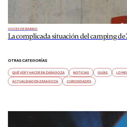
VOCES DE BARRIO
La complicada situación del camping de
OTRAS CATEGORÍAS
QUÉ VER Y HACER EN ZARAGOZA
NOTICIAS
GUÍAS
LO ME
ACTUALIDAD EN ZARAGOZA
CURIOSIDADES