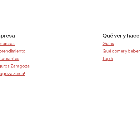
presa
Qué ver y hace
mercios
Guías
prendimiento
Qué comer y beber
taurantes
Top 5
uros Zaragoza
agoza zerca!