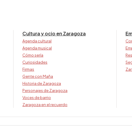
Cultura y ocio en Zaragoza
Em
Agenda cultural
Co
Agenda musical
Em
Cómo sería
Res
Curiosidades
Seg
Firmas
Zar
Gente con Maña
Historia de Zaragoza
Personajes de Zaragoza
Voces de barrio
Zaragoza en el recuerdo