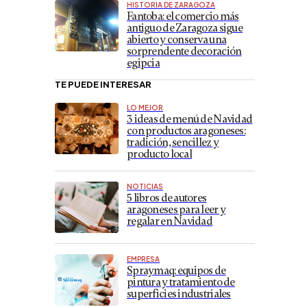
HISTORIA DE ZARAGOZA
Fantoba: el comercio más
antiguo de Zaragoza sigue
abierto y conserva una
sorprendente decoración
egipcia
TE PUEDE INTERESAR
LO MEJOR
3 ideas de menú de Navidad
con productos aragoneses:
tradición, sencillez y
producto local
NOTICIAS
5 libros de autores
aragoneses para leer y
regalar en Navidad
EMPRESA
Spraymaq: equipos de
pintura y tratamiento de
superficies industriales