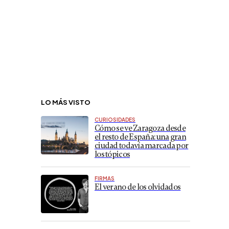
LO MÁS VISTO
CURIOSIDADES
Cómo se ve Zaragoza desde
el resto de España: una gran
ciudad todavía marcada por
los tópicos
FIRMAS
El verano de los olvidados