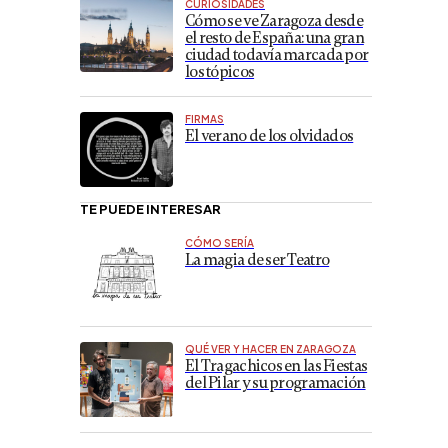
CURIOSIDADES
Cómo se ve Zaragoza desde
el resto de España: una gran
ciudad todavía marcada por
los tópicos
FIRMAS
El verano de los olvidados
TE PUEDE INTERESAR
CÓMO SERÍA
La magia de ser Teatro
QUÉ VER Y HACER EN ZARAGOZA
El Tragachicos en las Fiestas
del Pilar y su programación