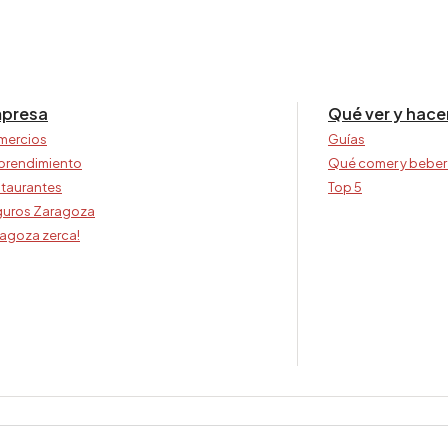
presa
Qué ver y hace
mercios
Guías
prendimiento
Qué comer y beber
taurantes
Top 5
uros Zaragoza
agoza zerca!