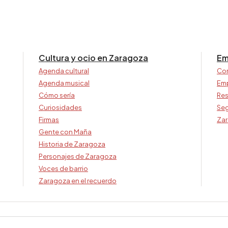
Cultura y ocio en Zaragoza
Em
Agenda cultural
Co
Agenda musical
Em
Cómo sería
Res
Curiosidades
Seg
Firmas
Zar
Gente con Maña
Historia de Zaragoza
Personajes de Zaragoza
Voces de barrio
Zaragoza en el recuerdo