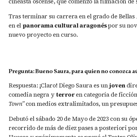
cineasta oscense, que comenzó la filmación de 
Tras terminar su carrera en el grado de Bellas
en el
panorama cultural aragonés
por su nov
nuevo proyecto en curso.
Pregunta: Bueno Saura, para quien no conozca aú
Respuesta: ¡Claro! Diego Saura es un
joven
dir
comedia negra y
terror
en categoría de ficció
Town”
con medios extralimitados, un presupues
Debutó el sábado 20 de Mayo de 2023 con su ópe
recorrido de más de diez pases a posteriori po
Huesca y próximamente se prevé el Teatro Oli