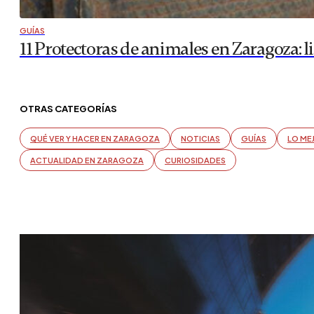
GUÍAS
11 Protectoras de animales en Zaragoza: 
OTRAS CATEGORÍAS
QUÉ VER Y HACER EN ZARAGOZA
NOTICIAS
GUÍAS
LO ME
ACTUALIDAD EN ZARAGOZA
CURIOSIDADES