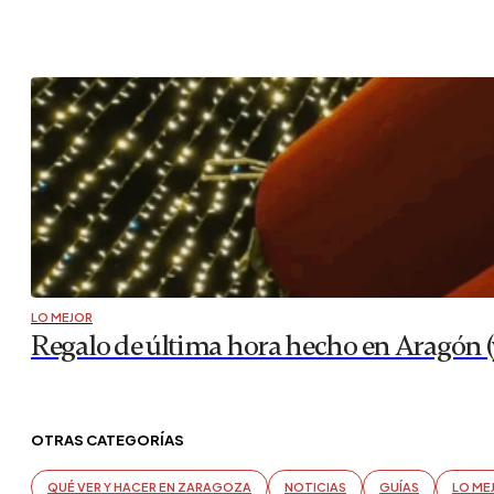
LO MEJOR
Regalo de última hora hecho en Aragón 
OTRAS CATEGORÍAS
QUÉ VER Y HACER EN ZARAGOZA
NOTICIAS
GUÍAS
LO ME