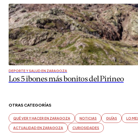
DEPORTE Y SALUD EN ZARAGOZA
Los 5 ibones más bonitos del Pirineo
OTRAS CATEGORÍAS
QUÉ VER Y HACER EN ZARAGOZA
NOTICIAS
GUÍAS
LO ME
ACTUALIDAD EN ZARAGOZA
CURIOSIDADES