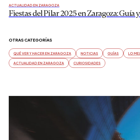
ACTUALIDAD EN ZARAGOZA
Fiestas del Pilar 2025 en Zaragoza: Guía
OTRAS CATEGORÍAS
QUÉ VER Y HACER EN ZARAGOZA
NOTICIAS
GUÍAS
LO ME
ACTUALIDAD EN ZARAGOZA
CURIOSIDADES