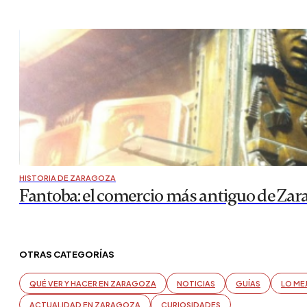
HISTORIA DE ZARAGOZA
Fantoba: el comercio más antiguo de Zar
OTRAS CATEGORÍAS
QUÉ VER Y HACER EN ZARAGOZA
NOTICIAS
GUÍAS
LO ME
ACTUALIDAD EN ZARAGOZA
CURIOSIDADES