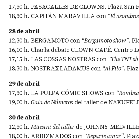
17,30 h.
PASACALLES DE CLOWNS
. Plaza San 
18,30 h.
CAPITÁN MARAVILLA
con
“El asombro
28 de abril
12,30 h.
BERGAMOTO
con
“Bergamoto show”
. P
16,00 h. Charla debate
CLOWN-CAFÉ
. Centro L
17,15 h.
LAS COSSAS NOSTRAS
con
“The TNT sh
18,30 h.
NOSTRAXLADAMUS
con
“Al Filo”
. Pla
29 de abril
17,30 h.
LA PULPA CÓMIC SHOWS
con
“Bombea
19,00 h.
Gala de Números
del taller de
NAKUPEL
30 de abril
12,30 h.
Muestra del taller
de
JOHNNY MELVILL
18,00 h.
ARRIZMADOS
con
“Reparte amor”
. Plaz