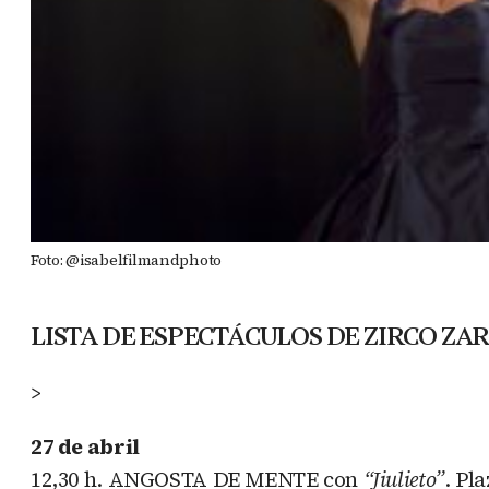
Foto: @isabelfilmandphoto
LISTA DE ESPECTÁCULOS DE ZIRCO Z
>
27 de abril
12,30 h.
ANGOSTA DE MENTE
con
“Jiulieto”
. Pl