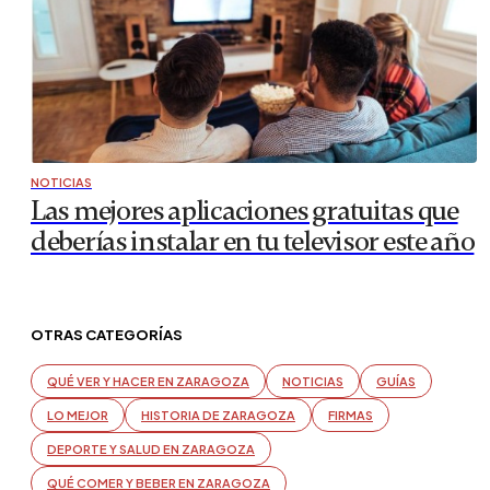
NOTICIAS
Las mejores aplicaciones gratuitas que
deberías instalar en tu televisor este año
OTRAS CATEGORÍAS
QUÉ VER Y HACER EN ZARAGOZA
NOTICIAS
GUÍAS
LO MEJOR
HISTORIA DE ZARAGOZA
FIRMAS
DEPORTE Y SALUD EN ZARAGOZA
QUÉ COMER Y BEBER EN ZARAGOZA