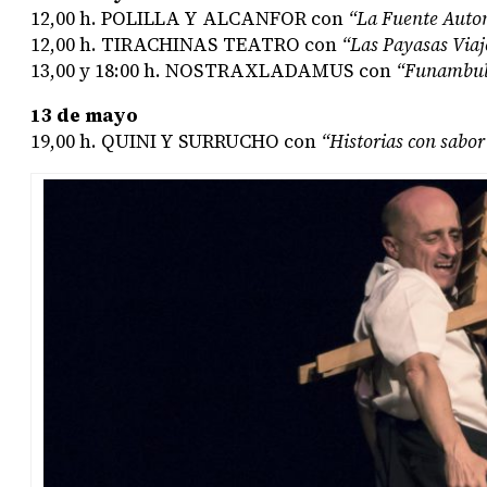
12,00 h.
POLILLA Y ALCANFOR
con
“La Fuente Auto
12,00 h.
TIRACHINAS TEATRO
con
“Las Payasas Viaj
13,00 y 18:00 h.
NOSTRAXLADAMUS
con
“Funambul
13 de mayo
19,00 h.
QUINI Y SURRUCHO
con
“Historias con sabor