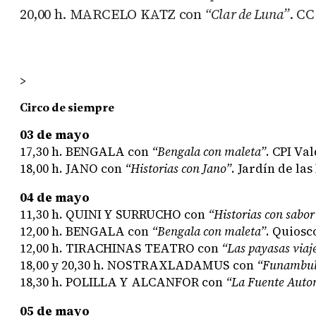
20,00 h.
MARCELO KATZ
con
“Clar de Luna”
. CC
>
Circo de siempre
03 de mayo
17,30 h.
BENGALA
con
“Bengala con maleta”
. CPI Va
18,00 h.
JANO
con
“Historias con Jano”
. Jardín de las
04 de mayo
11,30 h.
QUINI Y SURRUCHO
con
“Historias con sabor
12,00 h.
BENGALA
con
“Bengala con maleta”
. Quiosc
12,00 h.
TIRACHINAS TEATRO
con
“Las payasas viaj
18,00 y 20,30 h.
NOSTRAXLADAMUS
con
“Funambul
18,30 h.
POLILLA Y ALCANFOR
con
“La Fuente Auto
05 de mayo