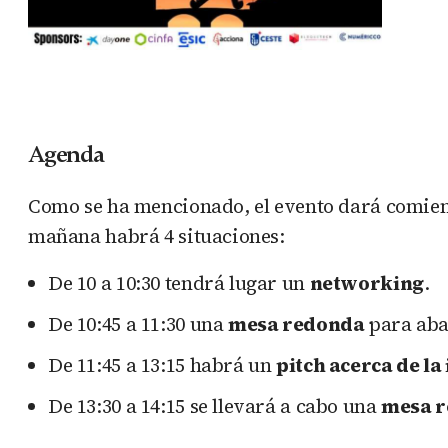
Agenda
Como se ha mencionado, el evento dará comien
mañana habrá 4 situaciones:
De 10 a 10:30 tendrá lugar un
networking
.
De 10:45 a 11:30 una
mesa redonda
para abar
De 11:45 a 13:15 habrá un
pitch acerca de la
De 13:30 a 14:15 se llevará a cabo una
mesa 