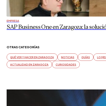
EMPRESA
SAP Business One en Zaragoza: la soluci
OTRAS CATEGORÍAS
QUÉ VER Y HACER EN ZARAGOZA
NOTICIAS
GUÍAS
LO ME
ACTUALIDAD EN ZARAGOZA
CURIOSIDADES