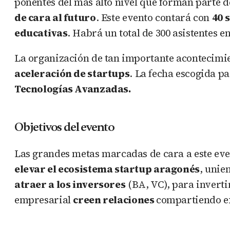
ponentes del más alto nivel que forman parte 
de cara al futuro
. Este evento contará con
40 
educativas
. Habrá un total de 300 asistentes e
La organización de tan importante acontecimie
aceleración de startups
. La fecha escogida pa
Tecnologías Avanzadas.
Objetivos del evento
Las grandes metas marcadas de cara a este even
elevar el ecosistema startup aragonés
, unie
atraer a los inversores
(BA, VC), para invertir
empresarial
creen relaciones
compartiendo ex