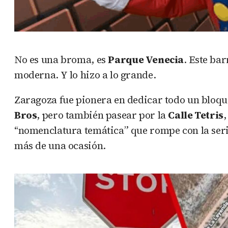
No es una broma, es
Parque Venecia
. Este ba
moderna. Y lo hizo a lo grande.
Zaragoza fue pionera en dedicar todo un bloque 
Bros
, pero también pasear por la
Calle Tetris
,
“nomenclatura temática” que rompe con la serie
más de una ocasión.