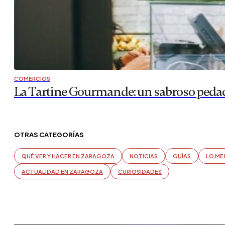
COMERCIOS
La Tartine Gourmande: un sabroso pedaci
OTRAS CATEGORÍAS
QUÉ VER Y HACER EN ZARAGOZA
NOTICIAS
GUÍAS
LO ME
ACTUALIDAD EN ZARAGOZA
CURIOSIDADES