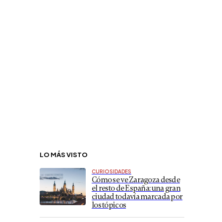
LO MÁS VISTO
CURIOSIDADES
Cómo se ve Zaragoza desde
el resto de España: una gran
ciudad todavía marcada por
los tópicos