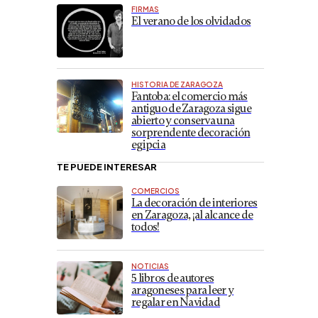
FIRMAS
El verano de los olvidados
HISTORIA DE ZARAGOZA
Fantoba: el comercio más
antiguo de Zaragoza sigue
abierto y conserva una
sorprendente decoración
egipcia
TE PUEDE INTERESAR
COMERCIOS
La decoración de interiores
en Zaragoza, ¡al alcance de
todos!
NOTICIAS
5 libros de autores
aragoneses para leer y
regalar en Navidad