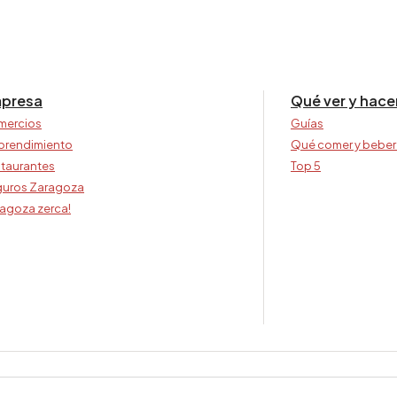
presa
Qué ver y hace
mercios
Guías
prendimiento
Qué comer y beber
taurantes
Top 5
uros Zaragoza
agoza zerca!