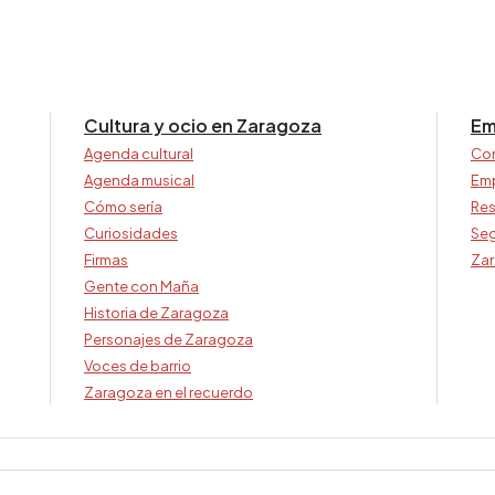
Cultura y ocio en Zaragoza
Em
Agenda cultural
Co
Agenda musical
Em
Cómo sería
Res
Curiosidades
Seg
Firmas
Zar
Gente con Maña
Historia de Zaragoza
Personajes de Zaragoza
Voces de barrio
Zaragoza en el recuerdo