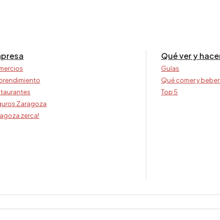
presa
Qué ver y hace
mercios
Guías
prendimiento
Qué comer y beber
taurantes
Top 5
uros Zaragoza
agoza zerca!