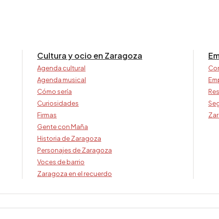
Cultura y ocio en Zaragoza
Em
Agenda cultural
Co
Agenda musical
Em
Cómo sería
Res
Curiosidades
Seg
Firmas
Zar
Gente con Maña
Historia de Zaragoza
Personajes de Zaragoza
Voces de barrio
Zaragoza en el recuerdo