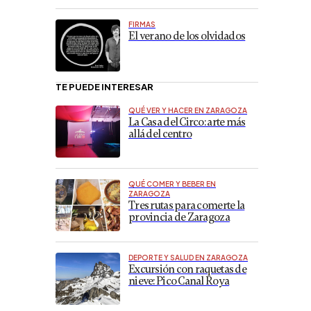
FIRMAS
El verano de los olvidados
TE PUEDE INTERESAR
QUÉ VER Y HACER EN ZARAGOZA
La Casa del Circo: arte más
allá del centro
QUÉ COMER Y BEBER EN
ZARAGOZA
Tres rutas para comerte la
provincia de Zaragoza
DEPORTE Y SALUD EN ZARAGOZA
Excursión con raquetas de
nieve: Pico Canal Roya