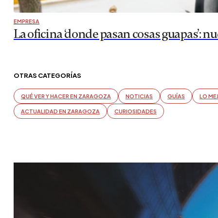
EMPRESA
La oficina ‘donde pasan cosas guapas’: nu
OTRAS CATEGORÍAS
QUÉ VER Y HACER EN ZARAGOZA
NOTICIAS
GUÍAS
LO ME
ACTUALIDAD EN ZARAGOZA
CURIOSIDADES