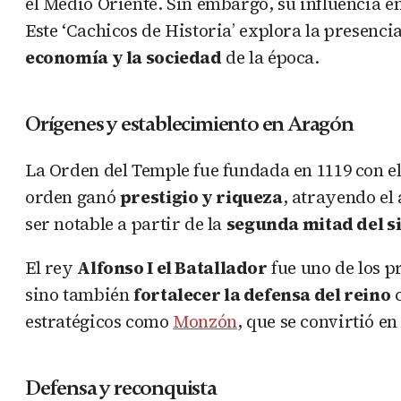
el Medio Oriente. Sin embargo, su influencia 
Este ‘Cachicos de Historia’ explora la presenc
economía y la sociedad
de la época.
Orígenes y establecimiento en Aragón
La Orden del Temple fue fundada en 1119 con el
orden ganó
prestigio y riqueza
, atrayendo el
ser notable a partir de la
segunda mitad del si
El rey
Alfonso I el Batallador
fue uno de los p
sino también
fortalecer la defensa del reino
c
estratégicos como
Monzón
, que se convirtió en
Defensa y reconquista