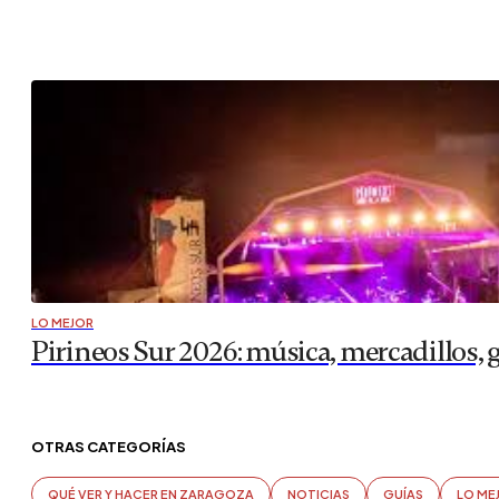
LO MEJOR
Pirineos Sur 2026: música, mercadillos
OTRAS CATEGORÍAS
QUÉ VER Y HACER EN ZARAGOZA
NOTICIAS
GUÍAS
LO ME