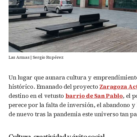
Las Armas | Sergio Rupérez
Un lugar que aunara cultura y emprendimiento,
histórico. Emanado del proyecto
Zaragoza Ac
destino en el vetusto
barrio de San Pablo
, el 
perece por la falta de inversión, el abandono y
de nuevo tras la pandemia este universo tan pa
Cultura, creatividad y éxito social