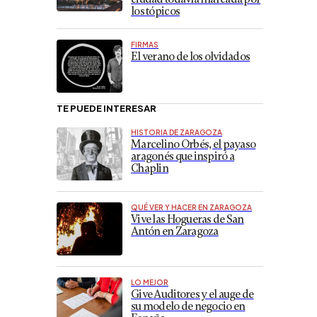
los tópicos
FIRMAS
El verano de los olvidados
TE PUEDE INTERESAR
HISTORIA DE ZARAGOZA
Marcelino Orbés, el payaso
aragonés que inspiró a
Chaplin
QUÉ VER Y HACER EN ZARAGOZA
Vive las Hogueras de San
Antón en Zaragoza
LO MEJOR
Give Auditores y el auge de
su modelo de negocio en