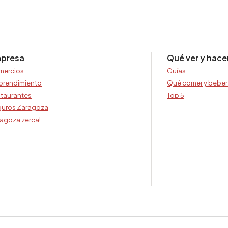
presa
Qué ver y hace
mercios
Guías
prendimiento
Qué comer y beber
taurantes
Top 5
uros Zaragoza
agoza zerca!