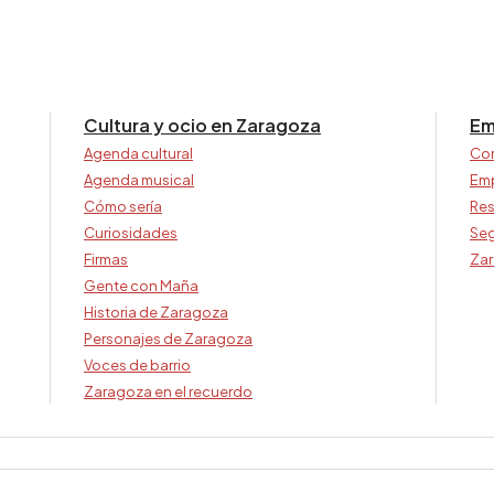
Cultura y ocio en Zaragoza
Em
Agenda cultural
Co
Agenda musical
Em
Cómo sería
Res
Curiosidades
Seg
Firmas
Zar
Gente con Maña
Historia de Zaragoza
Personajes de Zaragoza
Voces de barrio
Zaragoza en el recuerdo