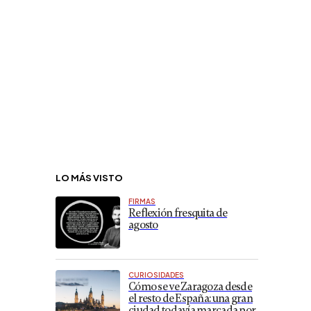
LO MÁS VISTO
FIRMAS
Reflexión fresquita de
agosto
CURIOSIDADES
Cómo se ve Zaragoza desde
el resto de España: una gran
ciudad todavía marcada por