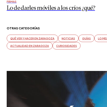
FIRMAS
Lo de darles móviles a los críos ¿qué?
OTRAS CATEGORÍAS
QUÉ VER Y HACER EN ZARAGOZA
NOTICIAS
GUÍAS
LO ME
ACTUALIDAD EN ZARAGOZA
CURIOSIDADES