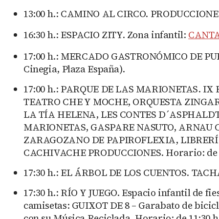
13:00 h.: CAMINO AL CIRCO. PRODUCCIONES KI
16:30 h.: ESPACIO ZITY. Zona infantil:
CANTA
17:00 h.: MERCADO GASTRONÓMICO DE PUERTA
Cinegia, Plaza España).
17:00 h.: PARQUE DE LAS MARIONETAS. IX
TEATRO CHE Y MOCHE, ORQUESTA ZINGAR
LA TÍA HELENA, LES CONTES D´ASPHALDT
MARIONETAS, GASPARE NASUTO, ARNAU C
ZARAGOZANO DE PAPIROFLEXIA, LIBRERÍA
CACHIVACHE PRODUCCIONES. Horario: de 17:0
17:30 h.: EL ÁRBOL DE LOS CUENTOS. TACHÁN
17:30 h.: RÍO Y JUEGO. Espacio infantil de f
camisetas: GUIXOT DE 8 – Garabato de bicicl
con su Música Reciclada. Horario: de 11:30 h a