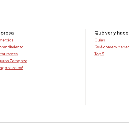
presa
Qué ver y hace
mercios
Guías
prendimiento
Qué comer y beber
taurantes
Top 5
uros Zaragoza
agoza zerca!