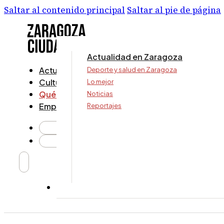
Saltar al contenido principal
Saltar al pie de página
Actualidad en Zaragoza
Actualidad
Deporte y salud en Zaragoza
Cultura y ocio
Lo mejor
Qué ver y hacer
Noticias
Empresa
Reportajes