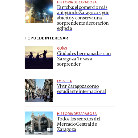
HISTORIA DE ZARAGOZA
Fantoba: el comercio más
antiguo de Zaragoza sigue
abierto y conserva una
sorprendente decoración
egipcia
TE PUEDE INTERESAR
GUÍAS
Ciudades hermanadas con
Zaragoza. Te vas a
sorprender
EMPRESA
Vivir Zaragoza como
estudiante internacional
HISTORIA DE ZARAGOZA
Todos los secretos del
Mercado Central de
Zaragoza