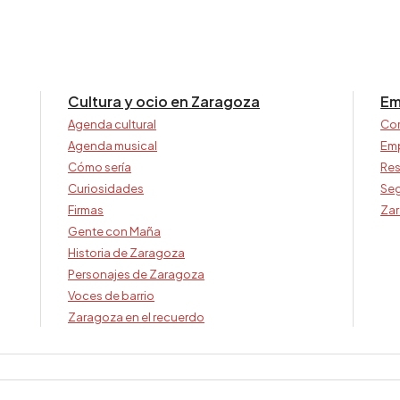
Cultura y ocio en Zaragoza
Em
Agenda cultural
Co
Agenda musical
Em
Cómo sería
Res
Curiosidades
Seg
Firmas
Zar
Gente con Maña
Historia de Zaragoza
Personajes de Zaragoza
Voces de barrio
Zaragoza en el recuerdo