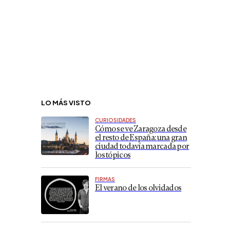
LO MÁS VISTO
CURIOSIDADES
Cómo se ve Zaragoza desde
el resto de España: una gran
ciudad todavía marcada por
los tópicos
FIRMAS
El verano de los olvidados