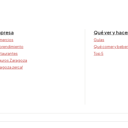
presa
Qué ver y hace
mercios
Guías
prendimiento
Qué comer y beber
taurantes
Top 5
uros Zaragoza
agoza zerca!