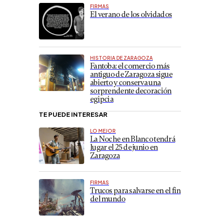
FIRMAS
El verano de los olvidados
HISTORIA DE ZARAGOZA
Fantoba: el comercio más
antiguo de Zaragoza sigue
abierto y conserva una
sorprendente decoración
egipcia
TE PUEDE INTERESAR
LO MEJOR
La Noche en Blanco tendrá
lugar el 25 de junio en
Zaragoza
FIRMAS
Trucos para salvarse en el fin
del mundo