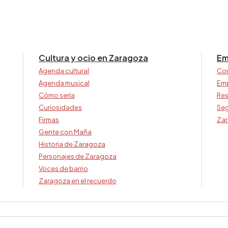
Cultura y ocio en Zaragoza
Em
Agenda cultural
Co
Agenda musical
Em
Cómo sería
Res
Curiosidades
Seg
Firmas
Zar
Gente con Maña
Historia de Zaragoza
Personajes de Zaragoza
Voces de barrio
Zaragoza en el recuerdo