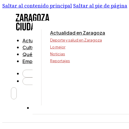
Saltar al contenido principal
Saltar al pie de página
Actualidad en Zaragoza
Actualidad
Deporte y salud en Zaragoza
Cultura y ocio
Lo mejor
Qué ver y hacer
Noticias
Empresa
Reportajes