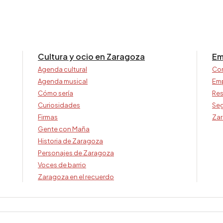
Cultura y ocio en Zaragoza
Em
Agenda cultural
Co
Agenda musical
Em
Cómo sería
Res
Curiosidades
Seg
Firmas
Zar
Gente con Maña
Historia de Zaragoza
Personajes de Zaragoza
Voces de barrio
Zaragoza en el recuerdo