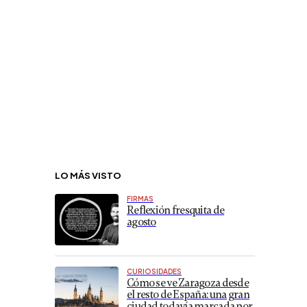
LO MÁS VISTO
FIRMAS
Reflexión fresquita de
agosto
CURIOSIDADES
Cómo se ve Zaragoza desde
el resto de España: una gran
ciudad todavía marcada por