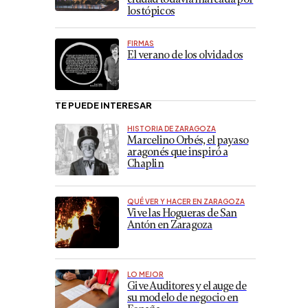
los tópicos
FIRMAS
El verano de los olvidados
TE PUEDE INTERESAR
HISTORIA DE ZARAGOZA
Marcelino Orbés, el payaso
aragonés que inspiró a
Chaplin
QUÉ VER Y HACER EN ZARAGOZA
Vive las Hogueras de San
Antón en Zaragoza
LO MEJOR
Give Auditores y el auge de
su modelo de negocio en