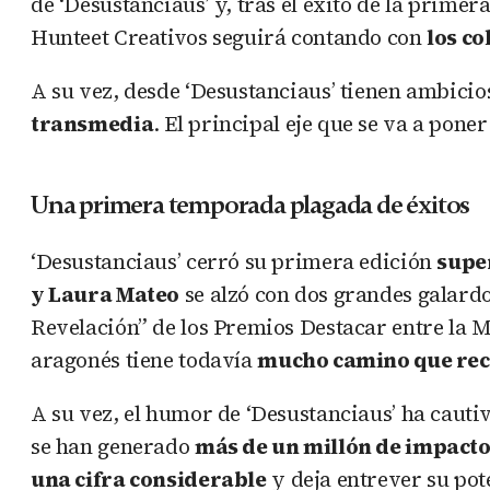
de ‘Desustanciaus’ y, tras el éxito de la primer
Hunteet Creativos seguirá contando con
los c
A su vez, desde ‘Desustanciaus’ tienen ambicio
transmedia
. El principal eje que se va a pon
Una primera temporada plagada de éxitos
‘Desustanciaus’ cerró su primera edición
supe
y Laura Mateo
se alzó con dos grandes galard
Revelación” de los Premios Destacar entre la M
aragonés tiene todavía
mucho camino que re
A su vez, el humor de ‘Desustanciaus’ ha cauti
se han generado
más de un millón de impact
una cifra considerable
y deja entrever su pote