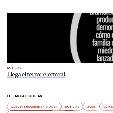
NOTICIAS
Llega el terror electoral
OTRAS CATEGORÍAS
QUÉ VER Y HACER EN ZARAGOZA
NOTICIAS
GUÍAS
LO ME