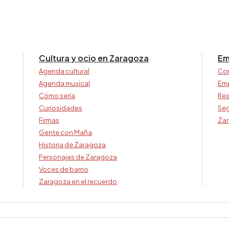
Cultura y ocio en Zaragoza
Em
Agenda cultural
Co
Agenda musical
Em
Cómo sería
Res
Curiosidades
Seg
Firmas
Zar
Gente con Maña
Historia de Zaragoza
Personajes de Zaragoza
Voces de barrio
Zaragoza en el recuerdo