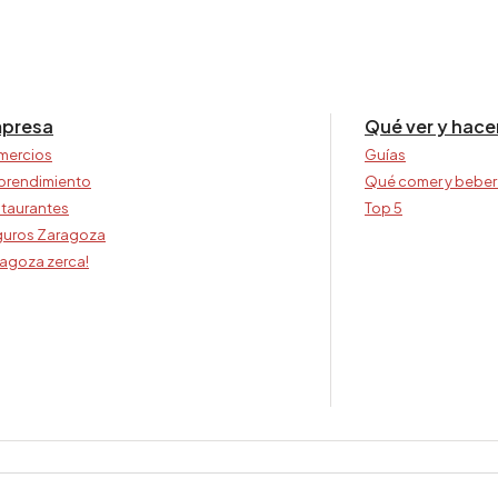
presa
Qué ver y hace
mercios
Guías
prendimiento
Qué comer y beber
taurantes
Top 5
uros Zaragoza
agoza zerca!