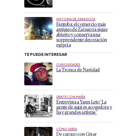
HISTORIA DE ZARAGOZA
Fantoba: el comercio más
antiguo de Zaragoza sigue
abierto y conserva una
sorprendente decoración
egipcia
TE PUEDE INTERESAR
CURIOSIDADES
La Tronca de Navidad
GENTE CON MAÑA
Entrevista a Yann Leto “La
gente de aquí es acogedora y
hay grandes artistas”
CÓMO SERÍA
De capazo con César