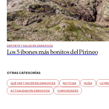
DEPORTE Y SALUD EN ZARAGOZA
Los 5 ibones más bonitos del Pirineo
OTRAS CATEGORÍAS
QUÉ VER Y HACER EN ZARAGOZA
NOTICIAS
GUÍAS
LO ME
ACTUALIDAD EN ZARAGOZA
CURIOSIDADES