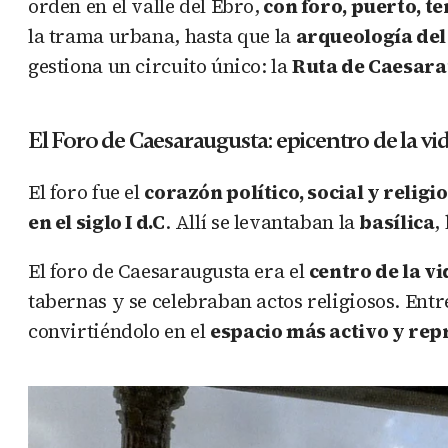
orden en el valle del Ebro,
con foro, puerto, t
la trama urbana, hasta que la
arqueología del
gestiona un circuito único: la
Ruta de Caesar
El Foro de Caesaraugusta: epicentro de la vi
El foro fue el
corazón político, social y religi
en el siglo I d.C
. Allí se levantaban la
basílica
,
El foro de Caesaraugusta era el
centro de la v
tabernas y se celebraban actos religiosos. En
convirtiéndolo en el
espacio más activo y rep