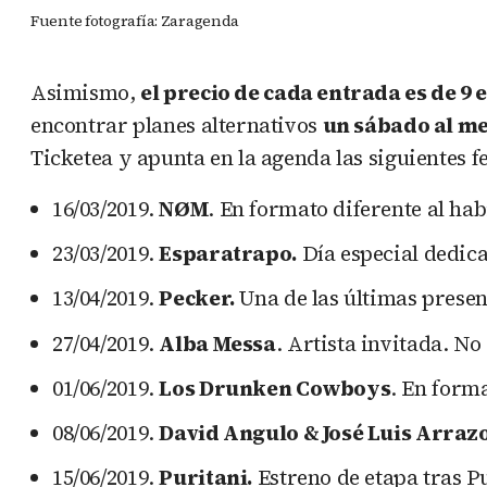
Fuente fotografía: Zaragenda
Asimismo,
el precio de cada entrada es de 9
encontrar planes alternativos
un sábado al m
Ticketea y apunta en la agenda las siguientes f
16/03/2019.
NØM
. En formato diferente al hab
23/03/2019.
Esparatrapo.
Día especial dedica
13/04/2019.
Pecker.
Una de las últimas present
27/04/2019.
Alba Messa
. Artista invitada. N
01/06/2019.
Los Drunken Cowboys
. En forma
08/06/2019.
David Angulo & José Luis Arraz
15/06/2019.
Puritani.
Estreno de etapa tras Pu