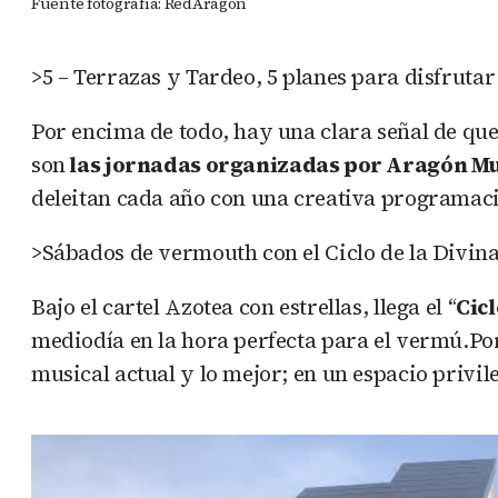
Fuente fotografía: RedAragon
>5 – Terrazas y Tardeo, 5 planes para disfruta
Por encima de todo, hay una clara señal de que
son
las jornadas organizadas por Aragón M
deleitan cada año con una creativa programaci
>Sábados de vermouth con el Ciclo de la Divi
Bajo el cartel Azotea con estrellas, llega el “
Cic
mediodía en la hora perfecta para el vermú.Po
musical actual y lo mejor; en un espacio priv