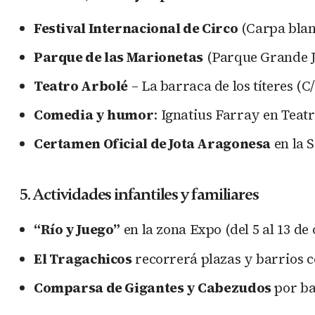
Festival Internacional de Circo
(Carpa blan
Parque de las Marionetas
(Parque Grande Jo
Teatro Arbolé
– La barraca de los títeres (C
Comedia y humor
: Ignatius Farray en Teat
Certamen Oficial de Jota Aragonesa
en la S
5. Actividades infantiles y familiares
“Río y Juego”
en la zona Expo (del 5 al 13 de
El Tragachicos
recorrerá plazas y barrios 
Comparsa de Gigantes y Cabezudos
por bar