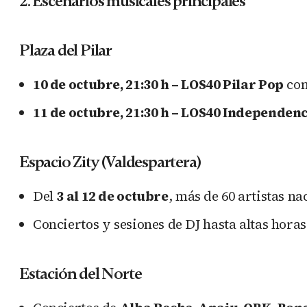
2. Escenarios musicales principales
Plaza del Pilar
10 de octubre, 21:30 h – LOS40 Pilar Pop
con
11 de octubre, 21:30 h – LOS40 Independen
Espacio Zity (Valdespartera)
Del
3 al 12 de octubre
, más de 60 artistas na
Conciertos y sesiones de DJ hasta altas hora
Estación del Norte