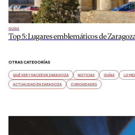
GUÍAS
Top 5: Lugares emblemáticos de Zaragoz
OTRAS CATEGORÍAS
QUÉ VER Y HACER EN ZARAGOZA
NOTICIAS
GUÍAS
LO ME
ACTUALIDAD EN ZARAGOZA
CURIOSIDADES