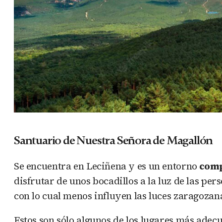
Santuario de Nuestra Señora de Magallón
Se encuentra en Leciñena y es un entorno
comp
disfrutar de unos bocadillos a la luz de las pe
con lo cual menos influyen las luces zaragozan
Estos son sólo algunos de los lugares más ade