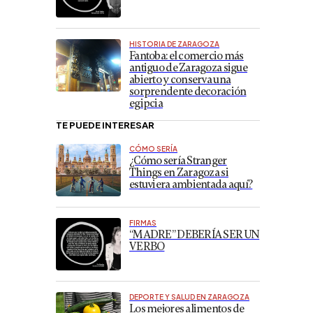
HISTORIA DE ZARAGOZA
Fantoba: el comercio más
antiguo de Zaragoza sigue
abierto y conserva una
sorprendente decoración
egipcia
TE PUEDE INTERESAR
CÓMO SERÍA
¿Cómo sería Stranger
Things en Zaragoza si
estuviera ambientada aquí?
FIRMAS
“MADRE” DEBERÍA SER UN
VERBO
DEPORTE Y SALUD EN ZARAGOZA
Los mejores alimentos de