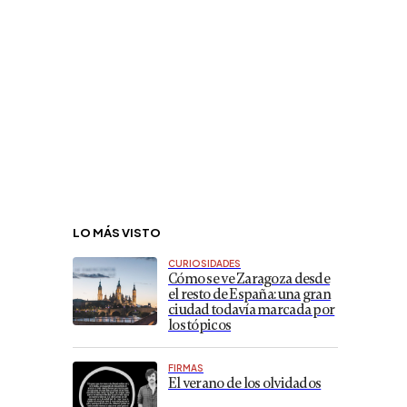
LO MÁS VISTO
CURIOSIDADES
Cómo se ve Zaragoza desde
el resto de España: una gran
ciudad todavía marcada por
los tópicos
FIRMAS
El verano de los olvidados