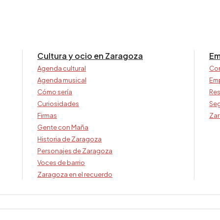
Cultura y ocio en Zaragoza
Em
Agenda cultural
Co
Agenda musical
Em
Cómo sería
Res
Curiosidades
Seg
Firmas
Zar
Gente con Maña
Historia de Zaragoza
Personajes de Zaragoza
Voces de barrio
Zaragoza en el recuerdo