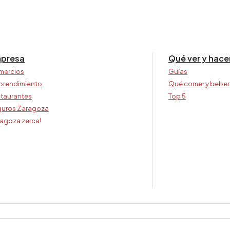
presa
Qué ver y hace
mercios
Guías
prendimiento
Qué comer y beber
taurantes
Top 5
uros Zaragoza
agoza zerca!