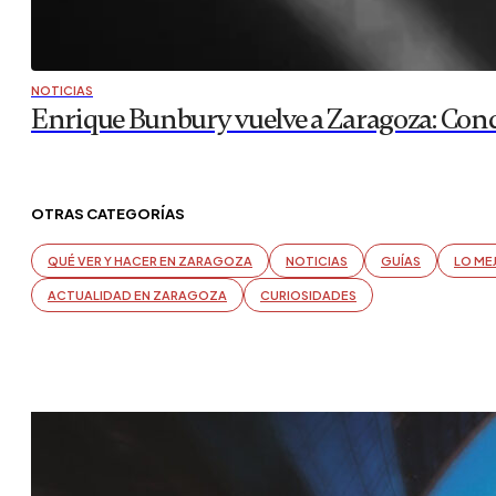
NOTICIAS
Enrique Bunbury vuelve a Zaragoza: Conc
OTRAS CATEGORÍAS
QUÉ VER Y HACER EN ZARAGOZA
NOTICIAS
GUÍAS
LO ME
ACTUALIDAD EN ZARAGOZA
CURIOSIDADES