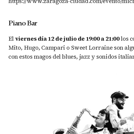
https://www.zaragoza-ciudad.com/evento/micr
Piano Bar
El
viernes día 12 de julio de 19:00 a 21:00
los c
Mito, Hugo, Campari o Sweet Lorraine son algu
con estos magos del blues, jazz y sonidos italia