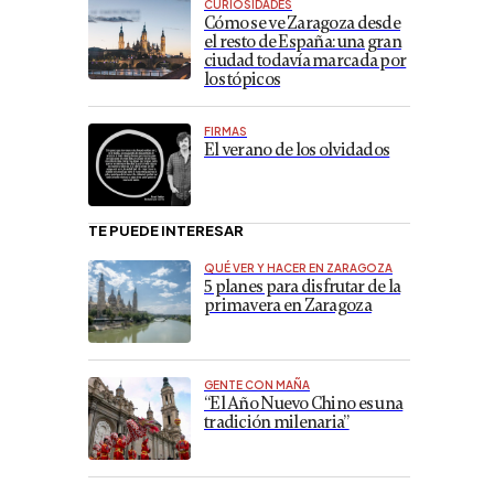
CURIOSIDADES
Cómo se ve Zaragoza desde
el resto de España: una gran
ciudad todavía marcada por
los tópicos
FIRMAS
El verano de los olvidados
TE PUEDE INTERESAR
QUÉ VER Y HACER EN ZARAGOZA
5 planes para disfrutar de la
primavera en Zaragoza
GENTE CON MAÑA
“El Año Nuevo Chino es una
tradición milenaria”