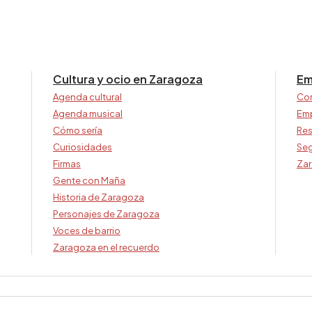
Cultura y ocio en Zaragoza
Em
Agenda cultural
Co
Agenda musical
Em
Cómo sería
Res
Curiosidades
Seg
Firmas
Zar
Gente con Maña
Historia de Zaragoza
Personajes de Zaragoza
Voces de barrio
Zaragoza en el recuerdo