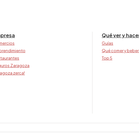
presa
Qué ver y hace
mercios
Guías
prendimiento
Qué comer y beber
taurantes
Top 5
uros Zaragoza
agoza zerca!