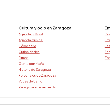
Cultura y ocio en Zaragoza
Em
Agenda cultural
Co
Agenda musical
Em
Cómo sería
Res
Curiosidades
Seg
Firmas
Zar
Gente con Maña
Historia de Zaragoza
Personajes de Zaragoza
Voces de barrio
Zaragoza en el recuerdo