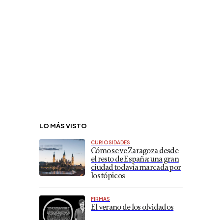
LO MÁS VISTO
CURIOSIDADES
Cómo se ve Zaragoza desde
el resto de España: una gran
ciudad todavía marcada por
los tópicos
FIRMAS
El verano de los olvidados