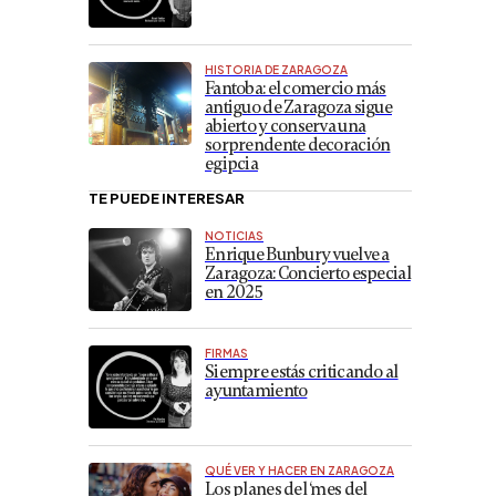
HISTORIA DE ZARAGOZA
Fantoba: el comercio más
antiguo de Zaragoza sigue
abierto y conserva una
sorprendente decoración
egipcia
TE PUEDE INTERESAR
NOTICIAS
Enrique Bunbury vuelve a
Zaragoza: Concierto especial
en 2025
FIRMAS
Siempre estás criticando al
ayuntamiento
QUÉ VER Y HACER EN ZARAGOZA
Los planes del ‘mes del