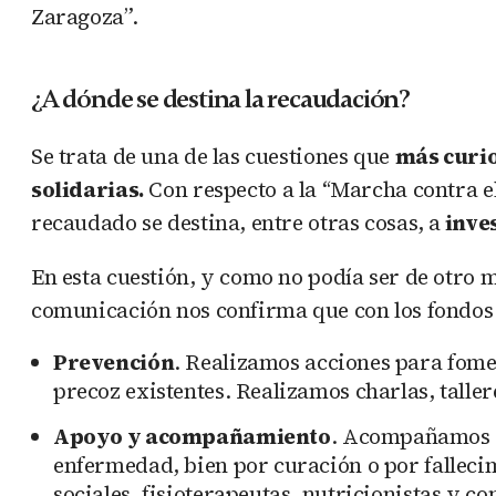
Zaragoza”.
¿A dónde se destina la recaudación?
Se trata de una de las cuestiones que
más curi
solidarias.
Con respecto a la “Marcha contra e
recaudado se destina, entre otras cosas, a
inve
En esta cuestión, y como no podía ser de otro
comunicación nos confirma que con los fondos
Prevención
. Realizamos acciones para fomen
precoz existentes. Realizamos charlas, taller
Apoyo y acompañamiento
. Acompañamos a 
enfermedad, bien por curación o por falleci
sociales, fisioterapeutas, nutricionistas y c