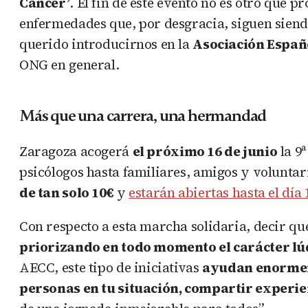
Cáncer’
. El fin de este evento no es otro que 
enfermedades que, por desgracia, siguen siend
querido introducirnos en la
Asociación Españ
ONG en general.
Más que una carrera, una herma
ndad
Zaragoza acogerá
el próximo 16 de junio
la 9ª
psicólogos hasta familiares, amigos y voluntar
de tan solo 10€
y
estarán abiertas hasta el día 
Con respecto a esta marcha solidaria, decir q
priorizando en todo momento el carácter lú
AECC, este tipo de iniciativas
ayudan enormem
personas en tu situación, compartir experie