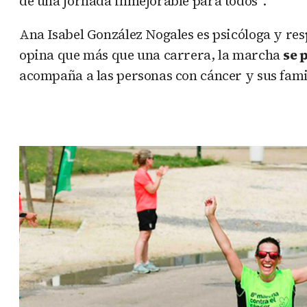
de una jornada inmejorable para todos”.
Ana Isabel González Nogales es psicóloga y res
opina que más que una carrera, la marcha
se 
acompaña a las personas con cáncer y sus famil