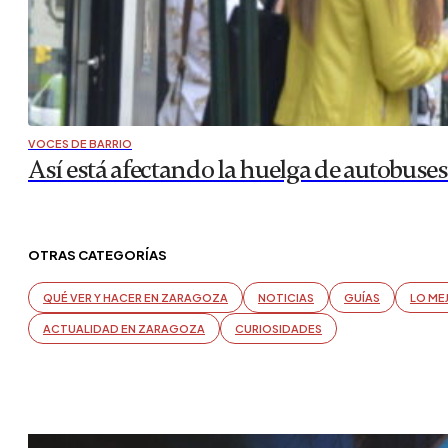
VOCES DE BARRIO
Así está afectando la huelga de autobuses
OTRAS CATEGORÍAS
QUÉ VER Y HACER EN ZARAGOZA
NOTICIAS
GUÍAS
LO ME
ACTUALIDAD EN ZARAGOZA
CURIOSIDADES