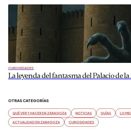
CURIOSIDADES
La leyenda del fantasma del Palacio de la 
OTRAS CATEGORÍAS
QUÉ VER Y HACER EN ZARAGOZA
NOTICIAS
GUÍAS
LO ME
ACTUALIDAD EN ZARAGOZA
CURIOSIDADES