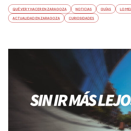
QUÉ VER Y HACER EN ZARAGOZA
NOTICIAS
GUÍAS
LO ME
ACTUALIDAD EN ZARAGOZA
CURIOSIDADES