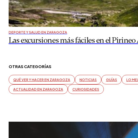
DEPORTE Y SALUD EN ZARAGOZA
Las excursiones más fáciles en el Pirineo
OTRAS CATEGORÍAS
QUÉ VER Y HACER EN ZARAGOZA
NOTICIAS
GUÍAS
LO ME
ACTUALIDAD EN ZARAGOZA
CURIOSIDADES