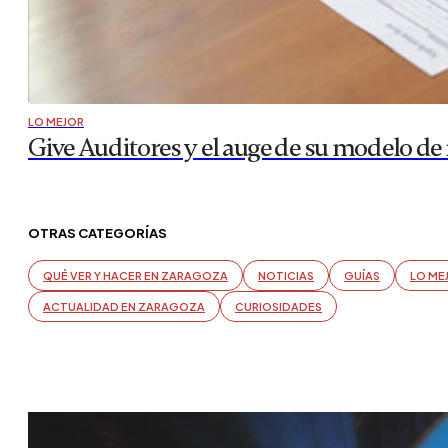
LO MEJOR
Give Auditores y el auge de su modelo d
OTRAS CATEGORÍAS
QUÉ VER Y HACER EN ZARAGOZA
NOTICIAS
GUÍAS
LO ME
ACTUALIDAD EN ZARAGOZA
CURIOSIDADES