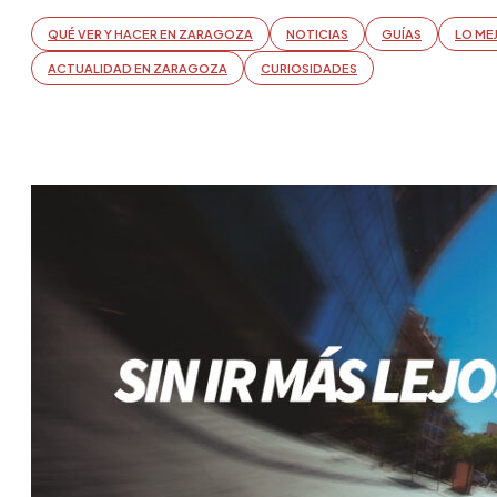
QUÉ VER Y HACER EN ZARAGOZA
NOTICIAS
GUÍAS
LO ME
ACTUALIDAD EN ZARAGOZA
CURIOSIDADES